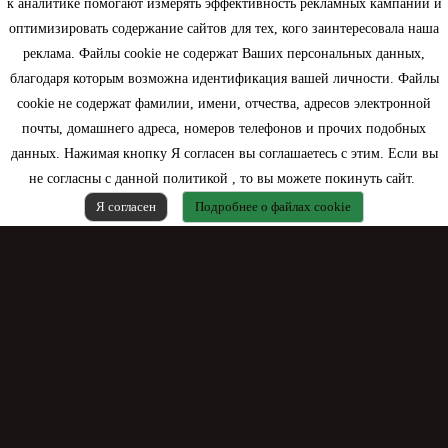
к аналитике помогают измерять эффективность рекламных кампаний и
оптимизировать содержание сайтов для тех, кого заинтересовала наша
Моя учетная запись
реклама. Файлы cookie не содержат Ваших персональных данных,
благодаря которым возможна идентификация вашей личности. Файлы
Контактная информация
cookie не содержат фамилии, имени, отчества, адресов электронной
почты, домашнего адреса, номеров телефонов и прочих подобных
данных. Нажимая кнопку Я согласен вы соглашаетесь с этим. Если вы
не согласны с данной политикой , то вы можете покинуть сайт.
Я согласен
Подробнее о файлах cookie