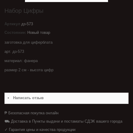
Набор Цифры
Артикул
дз-573
Состояние:
Новый товар
заготовка для циферблата
арт. дз-573
материал: фанера
размер 2 см - высота цифр
Написать отзыв
₱ Безопасная покупка онлайн
⛟ Доставка в Пункты выдачи и постаматы СДЭК вашего города
✓ Гарантия цены и качества продукции