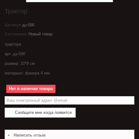
Трактор
Артикул
дз-590
Состояние:
Новый товар
трактора
арт. дз-590
размер: 10*9 см
материал: фанера 4 мм
Нет в наличии товара
Сообщите мне когда появится
Написать отзыв