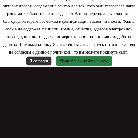
оптимизировать содержание сайтов для тех, кого заинтересовала наша
Моя учетная запись
реклама. Файлы cookie не содержат Ваших персональных данных,
благодаря которым возможна идентификация вашей личности. Файлы
Контактная информация
cookie не содержат фамилии, имени, отчества, адресов электронной
почты, домашнего адреса, номеров телефонов и прочих подобных
данных. Нажимая кнопку Я согласен вы соглашаетесь с этим. Если вы
не согласны с данной политикой , то вы можете покинуть сайт.
Я согласен
Подробнее о файлах cookie