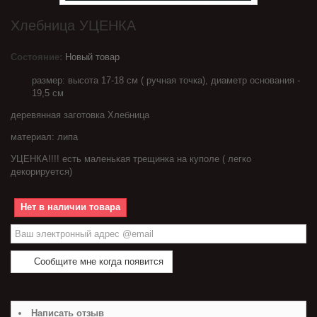
Хлебница УЦЕНКА
Состояние:
Новый товар
размер: высота 17-18 см ( ручная точка), диаметр основания -
19,5 см
деревянная заготовка Хлебница
материал: липа
УЦЕНКА!!!! есть маленькая трещинка на куполе ( легко
декорируется)
Нет в наличии товара
Сообщите мне когда появится
Написать отзыв