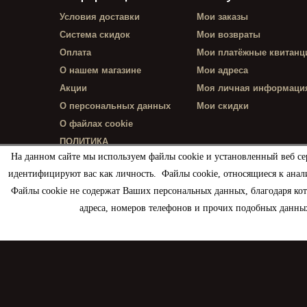
Условия доставки
Мои заказы
Система скидок
Мои возвраты
Оплата
Мои платёжные квитанц
О нашем магазине
Мои адреса
Акции
Моя личная информаци
О персональных данных
Мои скидки
О файлах cookie
ПОЛИТИКА
КОНФИДЕНЦИАЛЬНОСТИ
На данном сайте мы используем файлы cookie и установленный веб се
идентифицируют вас как личность. Файлы cookie, относящиеся к анал
Файлы cookie не содержат Ваших персональных данных, благодаря ко
адреса, номеров телефонов и прочих подобных данных