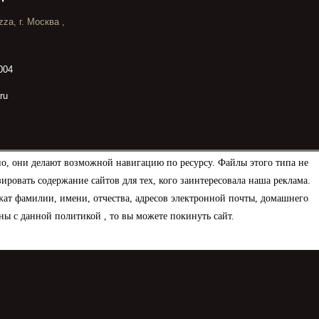
za, г. Москва ,
004
ru
но, они делают возможной навигацию по ресурсу. Файлы этого типа не
овать содержание сайтов для тех, кого заинтересовала наша реклама.
ат фамилии, имени, отчества, адресов электронной почты, домашнего
ны с данной политикой , то вы можете покинуть сайт.