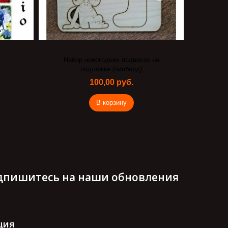
Набор новогодних подвесок на
Декора
подложке (чипборд)
100,00 руб.
В корзину
дпишитесь на наши обновления
ция