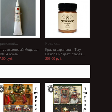
риловый...
Краска...
нтур акриловый Медь арт.
Краска акриловая Tury
09134 объем...
Design Di-7 цвет: старая...
7,00 руб.
205,00 руб.