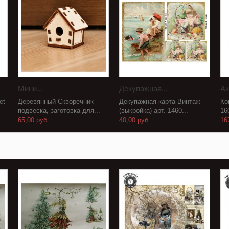
Мини...
Декупажная...
Ак
et
Деревянный Скворечник
Декупажная карта Винтаж
Ко
подвеска, заготовка для...
(выкройка) арт. 1460...
16
65,00 руб.
40,00 руб.
16