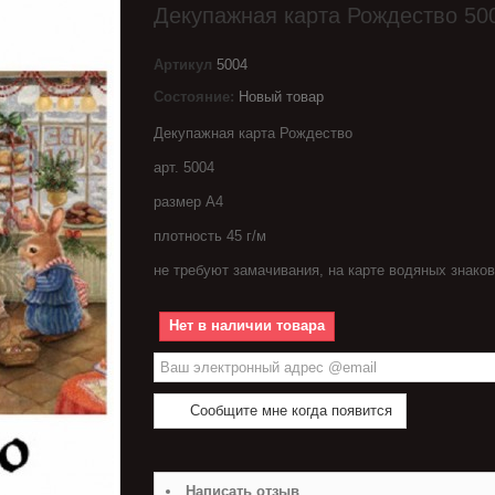
Декупажная карта Рождество 50
Артикул
5004
Состояние:
Новый товар
Декупажная карта Рождество
арт. 5004
размер А4
плотность 45 г/м
не требуют замачивания, на карте водяных знаков
Нет в наличии товара
Сообщите мне когда появится
Написать отзыв