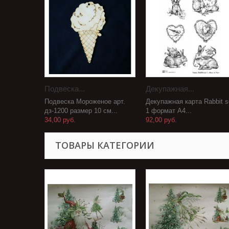
Подвеска...
Декупажная...
Подвеска Мороженое арт.
Декупажная карта Rabbit s
дз-1200 размер 10 см...
1 формат А4...
34,00 руб.
92,00 руб.
ТОВАРЫ КАТЕГОРИИ