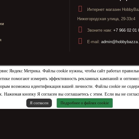
Интернет магазин HobbyBaz
Нижегородская улица, 29-33с4
ии
Звоните нам:
+7 966 02 01 
я
E-mail:
admin@hobbybazza.
рвис Яндекс Метрика. Файлы cookie нужны, чтобы сайт работал правиль
итике помогают измерять эффективность рекламных кампаний и оптимизир
торым возможна идентификация вашей личности. Файлы cookie не содерж
. Нажимая кнопку Я согласен вы соглашаетесь с этим. Если вы не соглас
Я согласен
Подробнее о файлах cookie