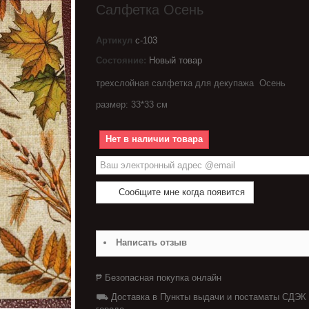
Салфетка Осень
Артикул
с-103
Состояние:
Новый товар
трехслойная салфетка для декупажа Осень
размер: 33*33 см
Нет в наличии товара
Сообщите мне когда появится
Написать отзыв
₱ Безопасная покупка онлайн
⛟ Доставка в Пункты выдачи и постаматы СДЭК