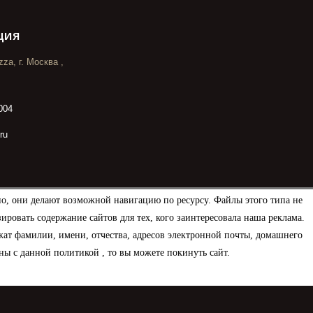
ция
za, г. Москва ,
004
ru
но, они делают возможной навигацию по ресурсу. Файлы этого типа не
овать содержание сайтов для тех, кого заинтересовала наша реклама.
ат фамилии, имени, отчества, адресов электронной почты, домашнего
ны с данной политикой , то вы можете покинуть сайт.