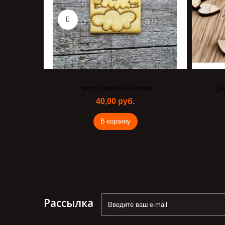
Пасха
Набор Овечка на облаке
Де
40,00 руб.
В корзину
Рассылка