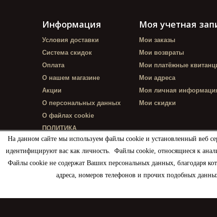
Информация
Моя учетная зап
Условия доставки
Мои заказы
Система скидок
Мои возвраты
Оплата
Мои платёжные квитанц
О нашем магазине
Мои адреса
Акции
Моя личная информаци
О персональных данных
Мои скидки
О файлах cookie
ПОЛИТИКА
КОНФИДЕНЦИАЛЬНОСТИ
На данном сайте мы используем файлы cookie и установленный веб се
идентифицируют вас как личность. Файлы cookie, относящиеся к анал
Файлы cookie не содержат Ваших персональных данных, благодаря ко
адреса, номеров телефонов и прочих подобных данных