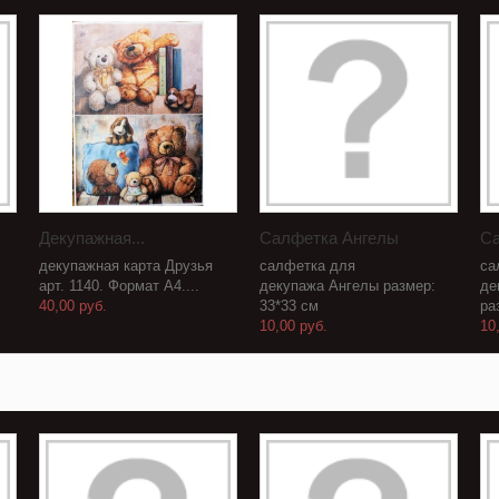
Декупажная...
Салфетка Ангелы
Са
декупажная карта Друзья
салфетка для
са
арт. 1140. Формат А4....
декупажа Ангелы размер:
де
40,00 руб.
33*33 см
ра
10,00 руб.
10