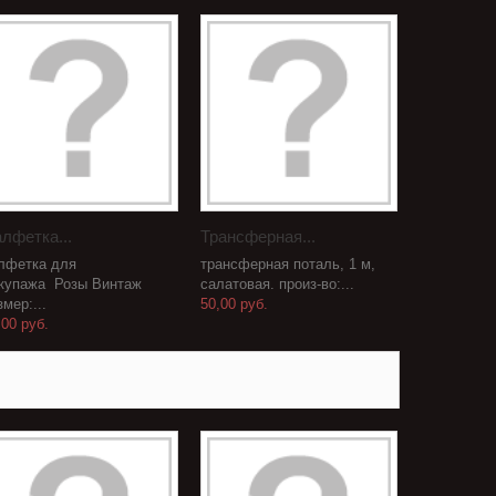
лфетка...
Трансферная...
лфетка для
трансферная поталь, 1 м,
купажа Розы Винтаж
салатовая. произ-во:...
змер:...
50,00 руб.
,00 руб.