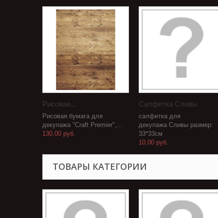
Рисовая...
Салфетка Сливы
Рисовая бумага для
салфетка для
декупажа "Craft Premier",...
декупажа Сливы размер:
130,00 руб.
33*33см
10,00 руб.
ТОВАРЫ КАТЕГОРИИ