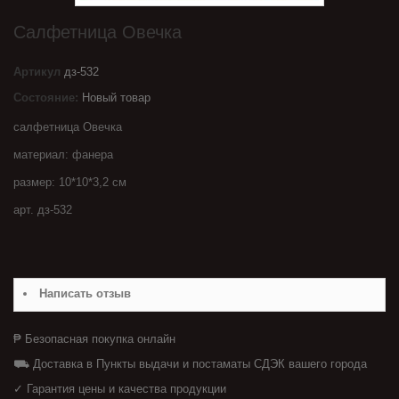
Салфетница Овечка
Артикул
дз-532
Состояние:
Новый товар
салфетница Овечка
материал: фанера
размер: 10*10*3,2 см
арт. дз-532
Написать отзыв
₱ Безопасная покупка онлайн
⛟ Доставка в Пункты выдачи и постаматы СДЭК вашего города
✓ Гарантия цены и качества продукции