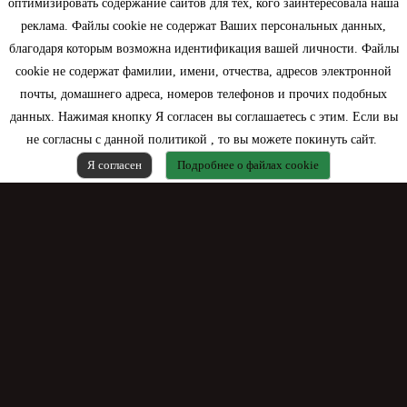
оптимизировать содержание сайтов для тех, кого заинтересовала наша
Моя учетная запись
реклама. Файлы cookie не содержат Ваших персональных данных,
благодаря которым возможна идентификация вашей личности. Файлы
Контактная информация
cookie не содержат фамилии, имени, отчества, адресов электронной
почты, домашнего адреса, номеров телефонов и прочих подобных
данных. Нажимая кнопку Я согласен вы соглашаетесь с этим. Если вы
не согласны с данной политикой , то вы можете покинуть сайт.
Я согласен
Подробнее о файлах cookie