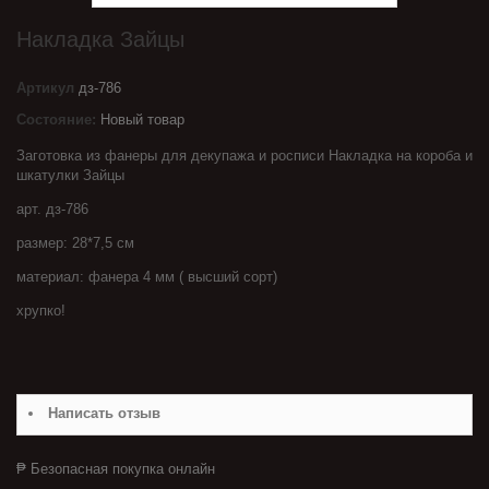
Накладка Зайцы
Артикул
дз-786
Состояние:
Новый товар
Заготовка из фанеры для декупажа и росписи Накладка на короба и
шкатулки Зайцы
арт. дз-786
размер: 28*7,5 см
материал: фанера 4 мм ( высший сорт)
хрупко!
Написать отзыв
₱ Безопасная покупка онлайн