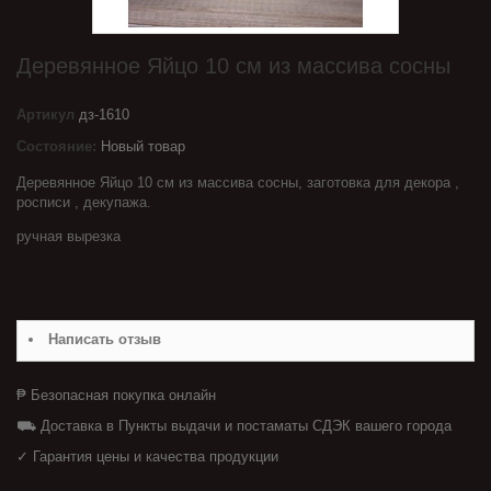
Деревянное Яйцо 10 см из массива сосны
Артикул
дз-1610
Состояние:
Новый товар
Деревянное Яйцо 10 см из массива сосны, заготовка для декора ,
росписи , декупажа.
ручная вырезка
Написать отзыв
₱ Безопасная покупка онлайн
⛟ Доставка в Пункты выдачи и постаматы СДЭК вашего города
✓ Гарантия цены и качества продукции