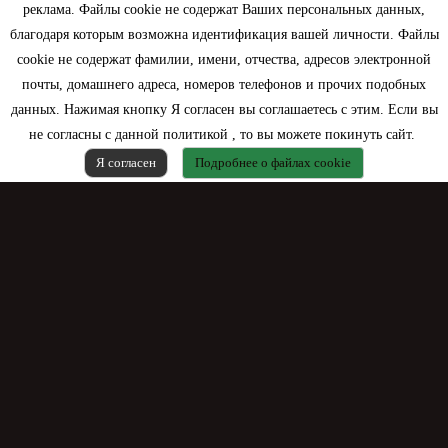
Моя учетная запись
реклама. Файлы cookie не содержат Ваших персональных данных,
благодаря которым возможна идентификация вашей личности. Файлы
Контактная информация
cookie не содержат фамилии, имени, отчества, адресов электронной
почты, домашнего адреса, номеров телефонов и прочих подобных
данных. Нажимая кнопку Я согласен вы соглашаетесь с этим. Если вы
не согласны с данной политикой , то вы можете покинуть сайт.
Я согласен
Подробнее о файлах cookie