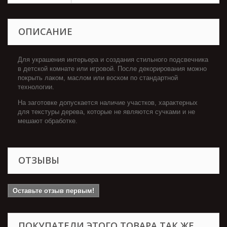
ОПИСАНИЕ
Для украшения интерьера и создания стильного подсвечника
в детской комнате или игровой. После декорирования можно
покрыть лаком, маслом или воском по стандартной
технологии.
На заготовке допускается наличие участков, характерных
для текстуры дерева, которые не являются сучками и не
мешают обработке.
ОТЗЫВЫ
Оставьте отзыв первым!
ПОКУПАТЕЛИ ЭТОГО ТОВАРА ТАК ЖЕ