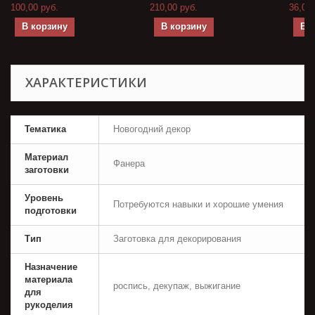
100,00 руб.
210,00 руб.
36,00 
В корзину
В корзину
В 
ХАРАКТЕРИСТИКИ
Тематика
Новогодний декор
Материал
Фанера
заготовки
Уровень
Потребуются навыки и хорошие умения
подготовки
Тип
Заготовка для декорирования
Назначение
материала
роспись, декупаж, выжигание
для
рукоделия