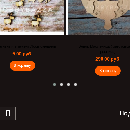
Венок Масленица ( заготовка под
Декоративны
роспись)
4,
290,00 руб.
В
В корзину
По