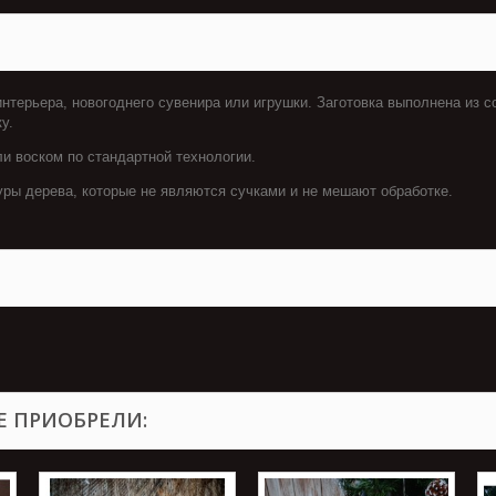
нтерьера, новогоднего сувенира или игрушки. Заготовка выполнена из с
ку.
и воском по стандартной технологии.
уры дерева, которые не являются сучками и не мешают обработке.
Е ПРИОБРЕЛИ: