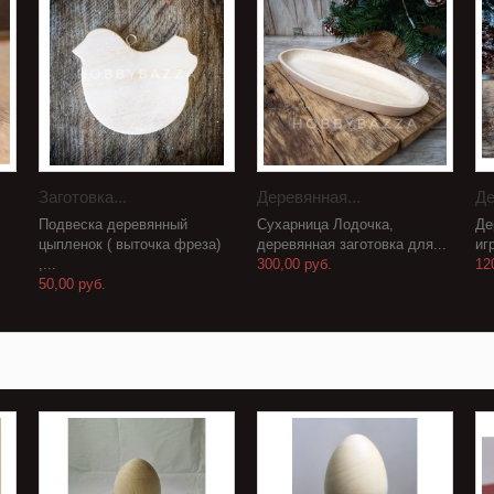
Заготовка...
Деревянная...
Де
Подвеска деревянный
Сухарница Лодочка,
Де
цыпленок ( выточка фреза)
деревянная заготовка для...
иг
,...
300,00 руб.
12
50,00 руб.