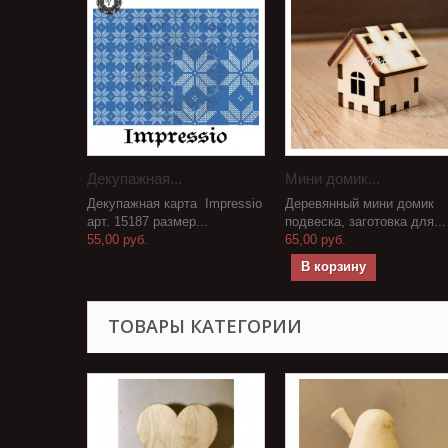
Декупажная...
Мини домик...
Декупажная карта Impressio
Деревянный мини домик
арт. 15187 размер...
подвеска, заготовка для...
55,00 руб.
65,00 руб.
В корзину
ТОВАРЫ КАТЕГОРИИ