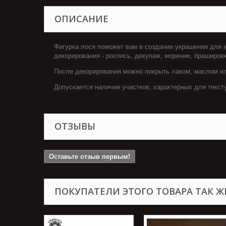
ОПИСАНИЕ
Фигурка лося поможет вам в создании украшения для и
декорирования - роспись, декупаж, морение, браширов
После декорирования можно покрыть лаком, маслом ил
Допускается наличие участков, характерных для текст
ОТЗЫВЫ
Оставьте отзыв первым!
ПОКУПАТЕЛИ ЭТОГО ТОВАРА ТАК Ж