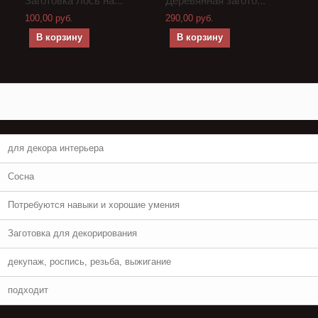
Заготовка Лось на...
Деревянная загото...
100,00 руб.
290,00 руб.
В корзину
В корзину
для декора интерьера
Сосна
Потребуются навыки и хорошие умения
Заготовка для декорирования
декупаж, роспись, резьба, выжигание
подходит