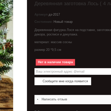
Деревянная заготовка Лось ( 4 
Артикул
дз-2017
Состояние:
Новый товар
Деревянная фигурка Лося на подставке, заготовк
декора, росписи и декупажа.
материал: массив сосны
размер 20 *9,5 см
Нет в наличии товара
Сообщите мне когда появится
Написать отзыв