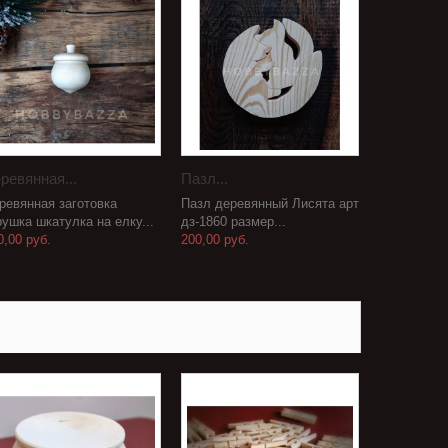
ревянная...
Пазл...
ревянная заготовка
Пазл деревянный Лисята арт
рушка шкатулка на елку...
дз-1860 размер...
0,00 руб.
200,00 руб.