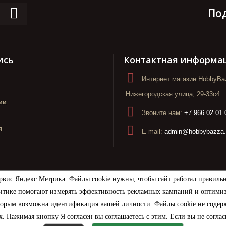
По
ись
Контактная информа
Интернет магазин HobbyBaz
Нижегородская улица, 29-33с4
ии
Звоните нам:
+7 966 02 01 
я
E-mail:
admin@hobbybazza.
рвис Яндекс Метрика. Файлы cookie нужны, чтобы сайт работал правиль
итике помогают измерять эффективность рекламных кампаний и оптимизир
торым возможна идентификация вашей личности. Файлы cookie не содерж
. Нажимая кнопку Я согласен вы соглашаетесь с этим. Если вы не соглас