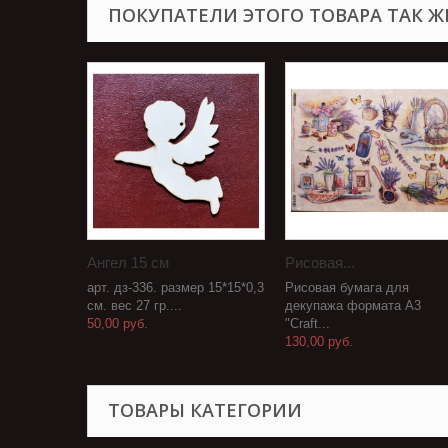
ПОКУПАТЕЛИ ЭТОГО ТОВАРА ТАК Ж
Ангел 15 см
Рисовая...
арт. дз-336. размер 15*15*0,3
Рисовая бумага для
см. вес 27 гр....
декупажа формата А3
50,00 руб.
"Craft...
130,00 руб.
ТОВАРЫ КАТЕГОРИИ