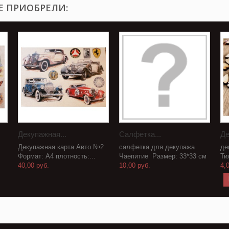
Е ПРИОБРЕЛИ:
Декупажная...
Салфетка...
Де
Декупажная карта Авто №2
салфетка для декупажа
де
Формат: А4 плотность:...
Чаепитие Размер: 33*33 см
Ти
40,00 руб.
10,00 руб.
4,