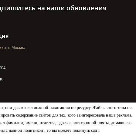
дпишитесь на наши обновления
ция
za, г. Москва ,
004
ru
но, они делают возможной навигацию по ресурсу. Файлы этого типа не
овать содержание сайтов для тех, кого заинтересовала наша реклама.
ат фамилии, имени, отчества, адресов электронной почты, домашнего
ны с данной политикой , то вы можете покинуть сайт.