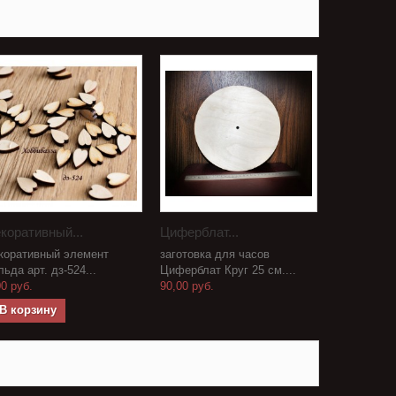
коративный...
Циферблат...
коративный элемент
заготовка для часов
льда арт. дз-524...
Циферблат Круг 25 см....
00 руб.
90,00 руб.
В корзину