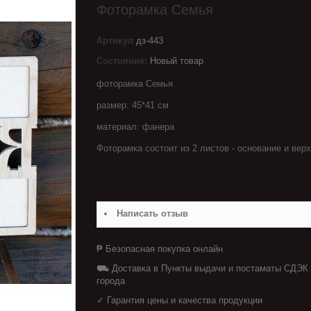
Фоторамка Семья
Артикул
дз-443
Состояние:
Новый товар
фоторамка Семья
размер: 45*41 см
материал: фанера
Фоторамка состоит из 2 листов - основание и вер
Написать отзыв
₱ Безопасная покупка онлайн
⛟ Доставка в Пункты выдачи и постаматы СДЭК
города
✓ Гарантия цены и качества продукции