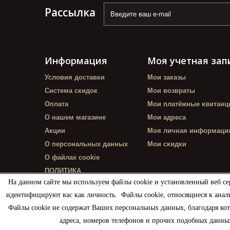
Рассылка
Информация
Моя учетная зап
Условия доставки
Мои заказы
Система скидок
Мои возвраты
Оплата
Мои платёжные квитанц
О нашем магазине
Мои адреса
Акции
Моя личная информаци
О персональных данных
Мои скидки
О файлах cookie
ПОЛИТИКА
КОНФИДЕНЦИАЛЬНОСТИ
На данном сайте мы используем файлы cookie и установленный веб се
идентифицируют вас как личность. Файлы cookie, относящиеся к анал
Файлы cookie не содержат Ваших персональных данных, благодаря ко
адреса, номеров телефонов и прочих подобных данных