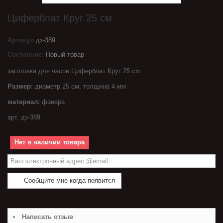
Циферблат Круг 25 см
Артикул
дз-389
Состояние:
Новый товар
заготовка для часов Циферблат Круг 25 см.
Размер:
диаметр 25 см, толщина 4 мм
материал:
фанера
арт. дз-389
Нет в наличии товара
Сообщите мне когда появится
Написать отзыв