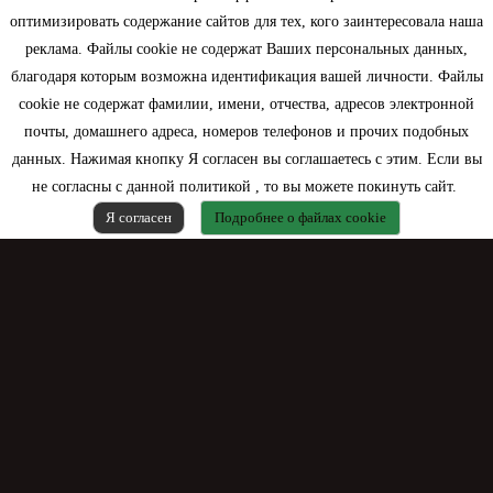
оптимизировать содержание сайтов для тех, кого заинтересовала наша
Моя учетная запись
реклама. Файлы cookie не содержат Ваших персональных данных,
благодаря которым возможна идентификация вашей личности. Файлы
Контактная информация
cookie не содержат фамилии, имени, отчества, адресов электронной
почты, домашнего адреса, номеров телефонов и прочих подобных
данных. Нажимая кнопку Я согласен вы соглашаетесь с этим. Если вы
не согласны с данной политикой , то вы можете покинуть сайт.
Я согласен
Подробнее о файлах cookie