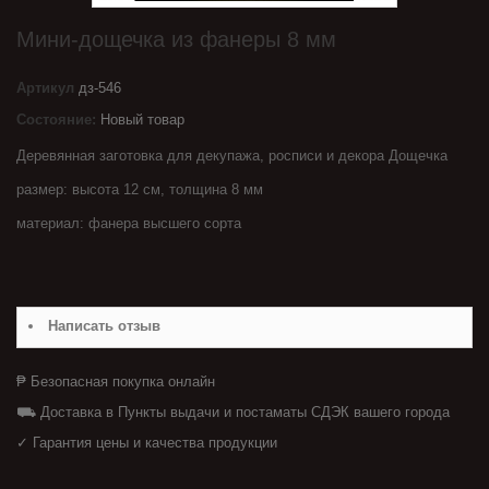
Мини-дощечка из фанеры 8 мм
Артикул
дз-546
Состояние:
Новый товар
Деревянная заготовка для декупажа, росписи и декора Дощечка
размер: высота 12 см, толщина 8 мм
материал: фанера высшего сорта
Написать отзыв
₱ Безопасная покупка онлайн
⛟ Доставка в Пункты выдачи и постаматы СДЭК вашего города
✓ Гарантия цены и качества продукции