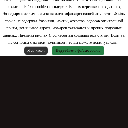
Моя учетная запись
реклама. Файлы cookie не содержат Ваших персональных данных,
благодаря которым возможна идентификация вашей личности. Файлы
Контактная информация
cookie не содержат фамилии, имени, отчества, адресов электронной
почты, домашнего адреса, номеров телефонов и прочих подобных
данных. Нажимая кнопку Я согласен вы соглашаетесь с этим. Если вы
не согласны с данной политикой , то вы можете покинуть сайт.
Я согласен
Подробнее о файлах cookie