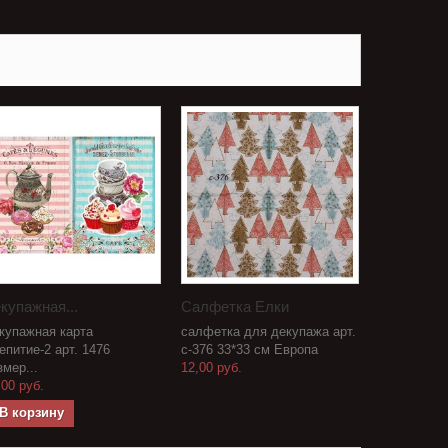
купажная...
Салфетка Елки
купажная карта
салфетка для декупажа арт.
епитие-2 арт. 1476
с-376 33*33 см Европа
змер...
12,00 руб.
,00 руб.
В корзину