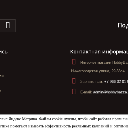
По
ись
Контактная информа
Интернет магазин HobbyBaz
Нижегородская улица, 29-33с4
ии
Звоните нам:
+7 966 02 01 
я
E-mail:
admin@hobbybazza.
рвис Яндекс Метрика. Файлы cookie нужны, чтобы сайт работал правиль
итике помогают измерять эффективность рекламных кампаний и оптимизир