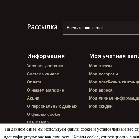
Рассылка
Информация
Моя учетная зап
Условия доставки
Мои заказы
Система скидок
Мои возвраты
Оплата
Мои платёжные квитанц
О нашем магазине
Мои адреса
Акции
Моя личная информаци
О персональных данных
Мои скидки
О файлах cookie
ПОЛИТИКА
КОНФИДЕНЦИАЛЬНОСТИ
На данном сайте мы используем файлы cookie и установленный веб се
идентифицируют вас как личность. Файлы cookie, относящиеся к анал