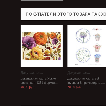
ПОКУПАТЕЛИ ЭТОГО ТОВАРА ТАК Ж
Декупажная...
Декупажная...
декупажная карта Яркие
Декупажная карта Set
цветы арт. 1361 формат...
lavender 8 производство...
40,00 руб.
70,00 руб.