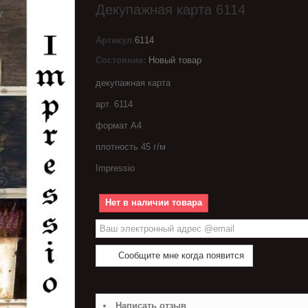
Декупажная карта 6114
Артикул
6114
Состояние:
Новый товар
декупажная карта
арт. 6114
формат А4
плотность 45 г/м
Impressio
Нет в наличии товара
Сообщите мне когда появится
Написать отзыв