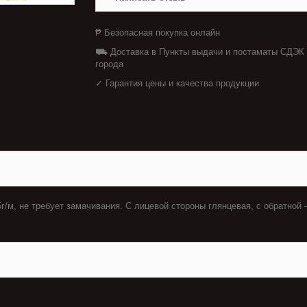
₱ Безопасная покупка онлайн
⛟ Доставка в Пункты выдачи и постаматы СДЭК
города
✓ Гарантия цены и качества продукции
г/м, не требует замачивания. С лицевой стороны глянцевая, с обратно