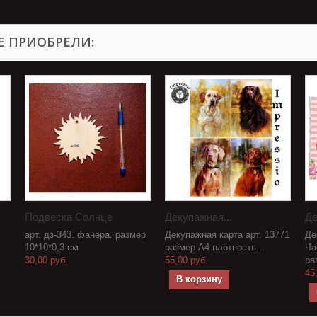
Е ПРИОБРЕЛИ:
Подвеска Солнце
Декупажная...
Де
арт. дз-343. фанера. размер
Декупажная карта арт. 13771
Де
10*10*0,3 см
размер А4 плотность...
Ча
30,00 руб.
55,00 руб.
ра
45
В корзину